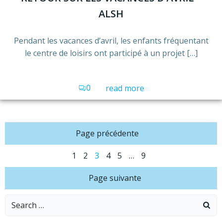
ALSH
Pendant les vacances d’avril, les enfants fréquentant
le centre de loisirs ont participé à un projet […]
0
read more
Posts
Page précédente
Posts
navigation
Page
Page
Page
Page
Page
Page
1
2
3
4
5
…
9
Posts
navigation
Page suivante
navigation
Search
for: