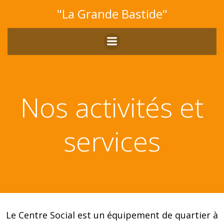
Aller
"La Grande Bastide"
au
contenu
Nos activités et
services
Le Centre Social est un équipement de quartier à