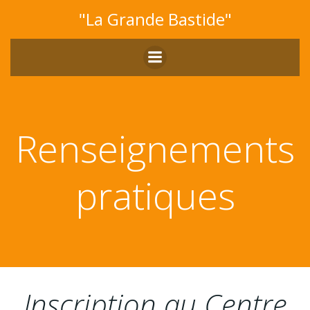
Aller
"La Grande Bastide"
au
contenu
Renseignements
pratiques
Inscription au Centre