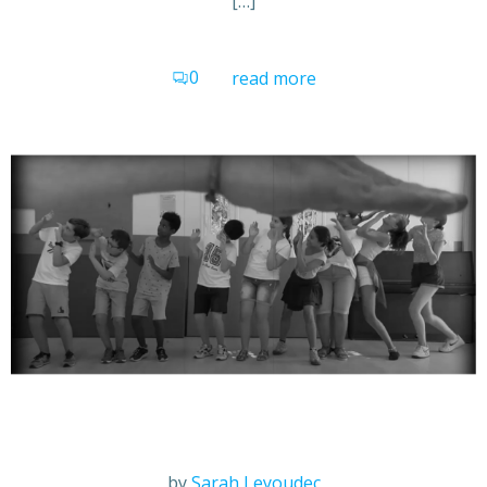
[…]
0
read more
by
Sarah Leyoudec