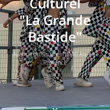
Culturel
"La Grande
Bastide"
Avenue du Square, 13100 Aix-en-
Provence