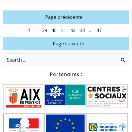
Posts
Page précédente
Posts
navigation
Page
Page
Page
Page
Page
Page
Page
1
…
39
40
41
42
43
…
47
Posts
navigation
Page suivante
navigation
Search
for:
Partenaires :