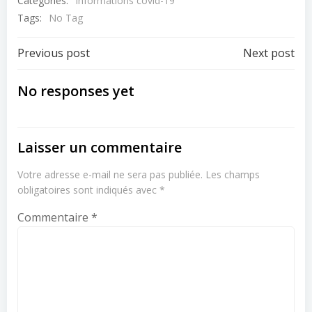
Categories:
Informations covid-19
Tags:
No Tag
Post
Post
Previous post
Next post
navigation
navigation
No responses yet
Laisser un commentaire
Votre adresse e-mail ne sera pas publiée.
Les champs
obligatoires sont indiqués avec
*
Commentaire
*