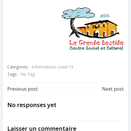
Categories:
Informations covid-19
Tags:
No Tag
Post
Post
Previous post
Next post
navigation
navigation
No responses yet
Laisser un commentaire