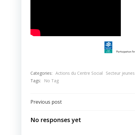
Categories:
Actions du Centre Social
Secteur jeunes
Tags:
No Tag
Post
Previous post
navigation
No responses yet