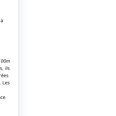
 à
 100m
, ils
rées
. Les
nce