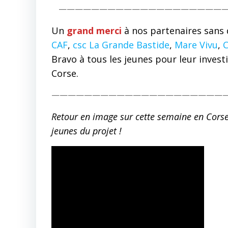
—————————————————————
Un
grand merci
à nos partenaires sans q
CAF
,
csc La Grande Bastide
,
Mare Vivu
,
C
Bravo à tous les jeunes pour leur invest
Corse.
—————————————————————
Retour en image sur cette semaine en Corse
jeunes du projet !