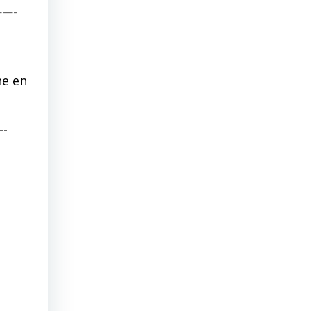
—-
ne en
-