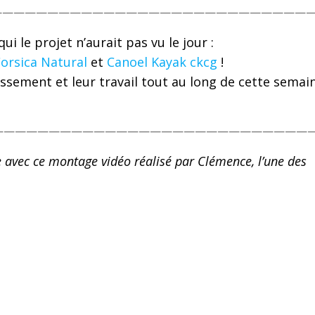
————————————————————————————
ui le projet n’aurait pas vu le jour :
orsica Natural
et
Canoel Kayak ckcg
!
issement et leur travail tout au long de cette semai
—————————————————————————————
 avec ce montage vidéo réalisé par Clémence, l’une des