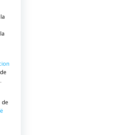
la
la
tion
 de
.
e de
ë