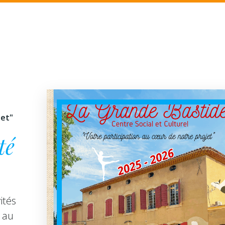
jet"
té
ités
 au