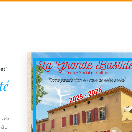
jet"
té
ités
 au