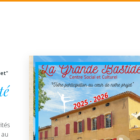
jet"
té
ités
 au