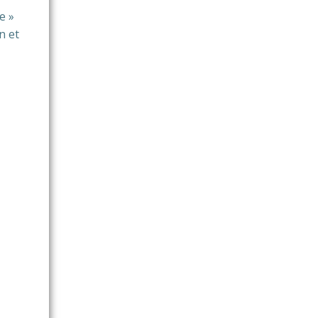
e »
n et