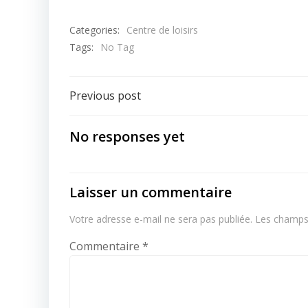
Categories:
Centre de loisirs
Tags:
No Tag
Post
Previous post
navigation
No responses yet
Laisser un commentaire
Votre adresse e-mail ne sera pas publiée.
Les champs 
Commentaire
*