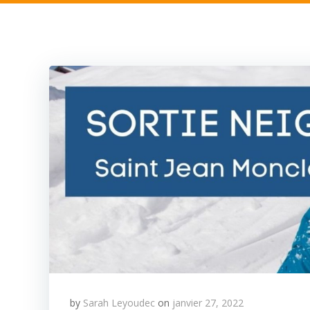
by
Sarah Leyoudec
on
janvier 27, 2022