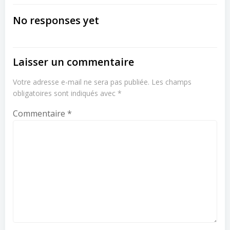
navigation
navigation
No responses yet
Laisser un commentaire
Votre adresse e-mail ne sera pas publiée.
Les champs
obligatoires sont indiqués avec
*
Commentaire
*