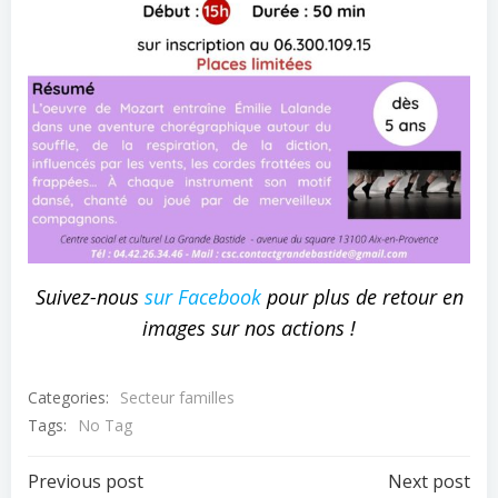
Suivez-nous
sur Facebook
pour plus de retour en
images sur nos actions !
Categories:
Secteur familles
Tags:
No Tag
Post
Post
Previous post
Next post