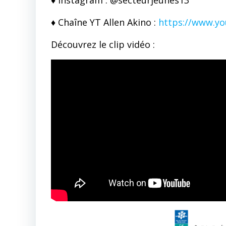
♦ Instagram : @secteurjeunes13
♦ Chaîne YT Allen Akino :
https://www.yo
Découvrez le clip vidéo :