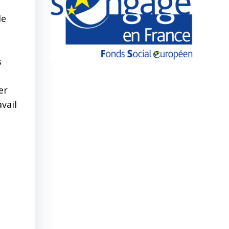
le
s
er
vail