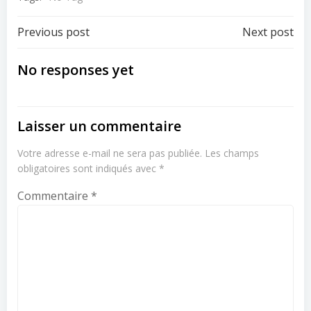
Post
Post
Previous post
Next post
navigation
navigation
No responses yet
Laisser un commentaire
Votre adresse e-mail ne sera pas publiée.
Les champs
obligatoires sont indiqués avec
*
Commentaire
*