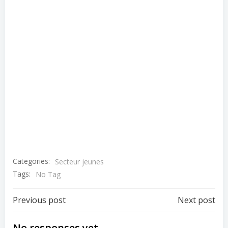
Categories:
Secteur jeunes
Tags:
No Tag
Post
Post
Previous post
Next post
No responses yet