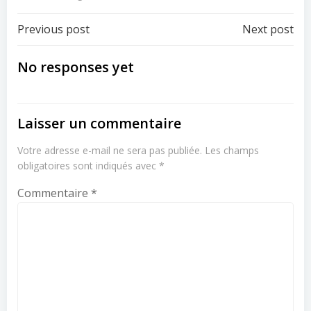
Post
Post
Previous post
Next post
navigation
navigation
No responses yet
Laisser un commentaire
Votre adresse e-mail ne sera pas publiée.
Les champs
obligatoires sont indiqués avec
*
Commentaire
*