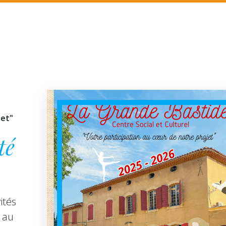
jet"
té
ités
 au