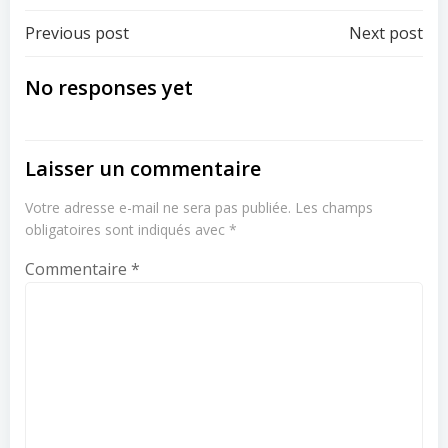
Post
Post
Previous post
Next post
navigation
navigation
No responses yet
Laisser un commentaire
Votre adresse e-mail ne sera pas publiée.
Les champs
obligatoires sont indiqués avec
*
Commentaire
*