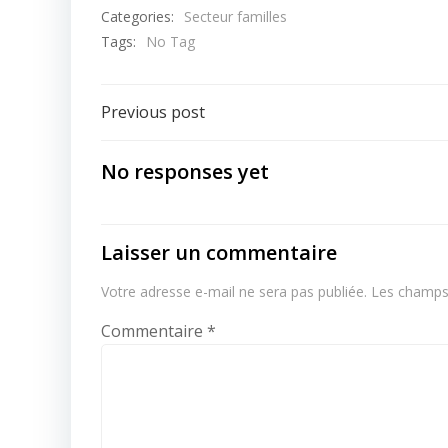
Categories:
Secteur familles
Tags:
No Tag
Post
Previous post
navigation
No responses yet
Laisser un commentaire
Votre adresse e-mail ne sera pas publiée.
Les champs 
Commentaire
*