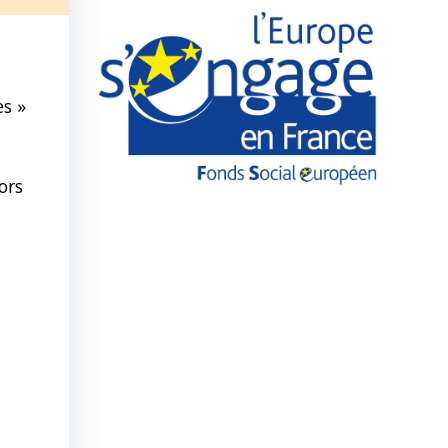
es »
ors