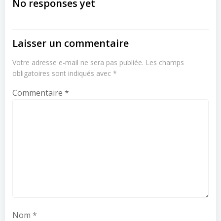
navigation
navigation
No responses yet
Laisser un commentaire
Votre adresse e-mail ne sera pas publiée.
Les champs
obligatoires sont indiqués avec
*
Commentaire
*
Nom
*