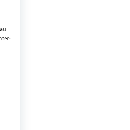
 au
nter-