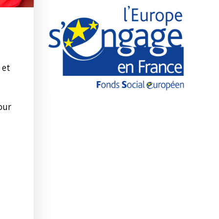
 et
our