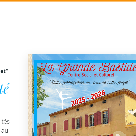
jet"
té
ités
 au