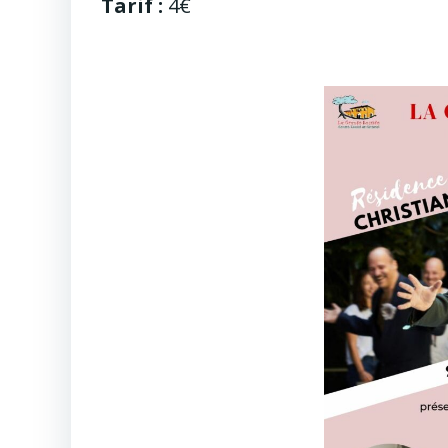
Tarif :
4€