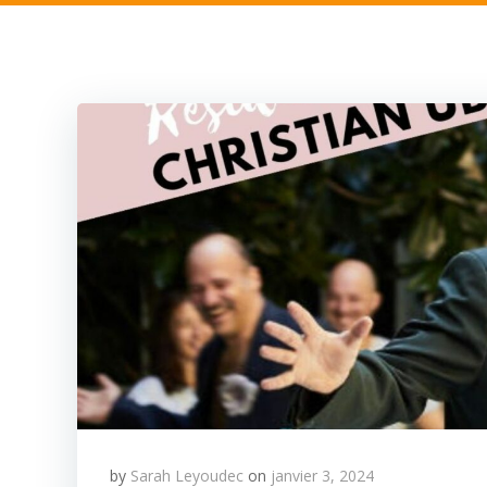
by
Sarah Leyoudec
on
janvier 3, 2024