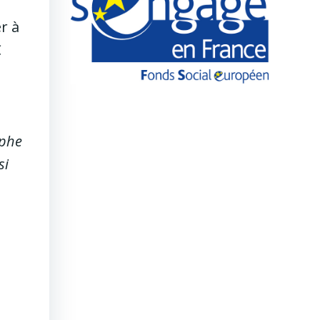
r à
€
aphe
si