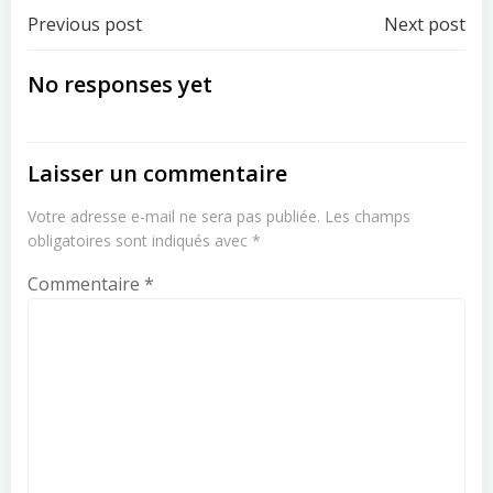
Post
Post
Previous post
Next post
navigation
navigation
No responses yet
Laisser un commentaire
Votre adresse e-mail ne sera pas publiée.
Les champs
obligatoires sont indiqués avec
*
Commentaire
*