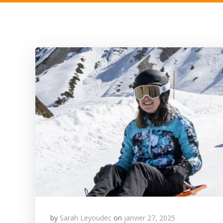
by
Sarah Leyoudec
on
janvier 27, 2025