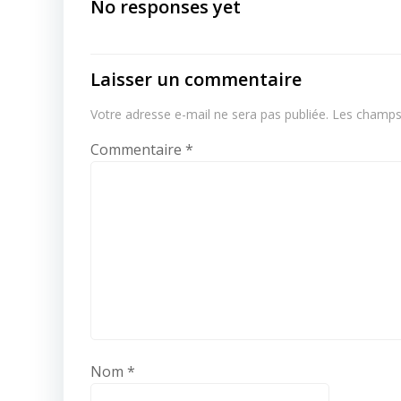
navigation
No responses yet
Laisser un commentaire
Votre adresse e-mail ne sera pas publiée.
Les champs 
Commentaire
*
Nom
*