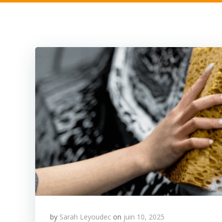
by
Sarah Leyoudec
on
juin 10, 2025