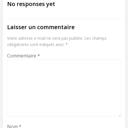
navigation
navigation
No responses yet
Laisser un commentaire
Votre adresse e-mail ne sera pas publiée.
Les champs
obligatoires sont indiqués avec
*
Commentaire
*
Nom
*