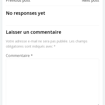
Post
Post
Previous post
Next post
navigation
navigation
No responses yet
Laisser un commentaire
Votre adresse e-mail ne sera pas publiée.
Les champs
obligatoires sont indiqués avec
*
Commentaire
*