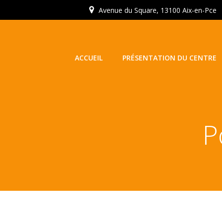
Aller
Avenue du Square, 13100 Aix-en-Pce
au
contenu
ACCUEIL
PRÉSENTATION DU CENTRE
P