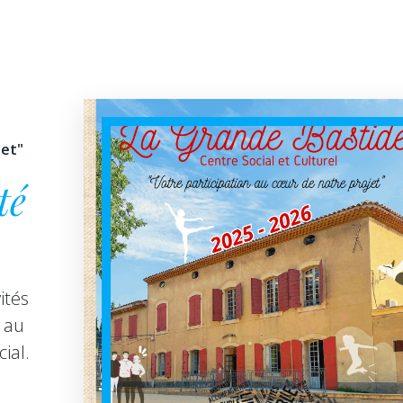
jet"
té
ités
 au
ial.