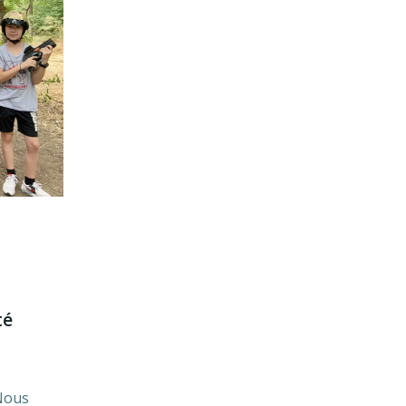
té
 Nous