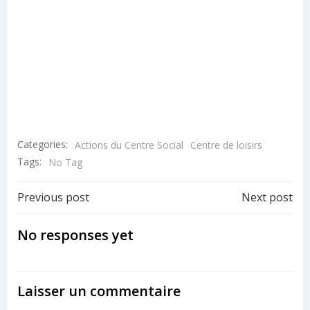
Categories:
Actions du Centre Social
Centre de loisirs
Tags:
No Tag
Post
Post
Previous post
Next post
navigation
navigation
No responses yet
Laisser un commentaire