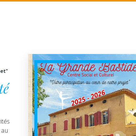
jet"
té
ités
 au