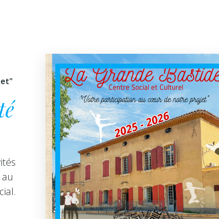
jet"
té
ités
 au
ial.