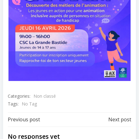
Categories:
Non classé
Tags:
No Tag
Post
Post
Previous post
Next post
navigation
navigation
No responses yet