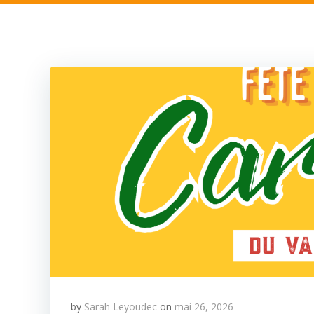
by
Sarah Leyoudec
on
mai 26, 2026