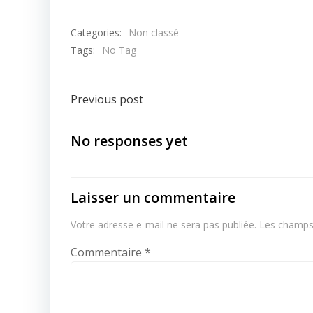
Categories:
Non classé
Tags:
No Tag
Post
Previous post
navigation
No responses yet
Laisser un commentaire
Votre adresse e-mail ne sera pas publiée.
Les champs 
Commentaire
*