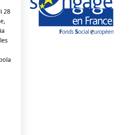
i 28
e,
ia
les
bola