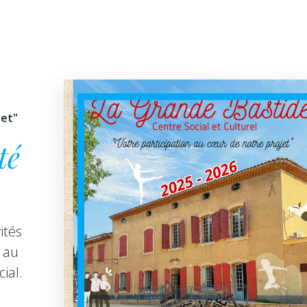
jet"
té
ités
 au
ial.