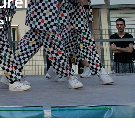
urel
e"