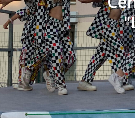
Cen
"